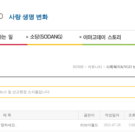
사랑 생명 변화
HOME
>
커뮤니티
>
사회복지&NGO 
 뉴스 및 선교현장 소식들입니다.
제 목
글쓴이
작성일자
조
청하세요..
러브더월드
2021-07-28
116