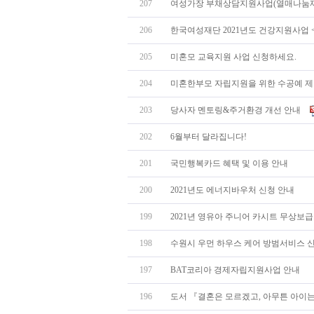
207
여성가장 부채상담지원사업(열매나눔재단
206
한국여성재단 2021년도 건강지원사업 <
205
미혼모 교육지원 사업 신청하세요.
204
미혼한부모 자립지원을 위한 수공예 제작
203
당사자 멘토링&주거환경 개선 안내
202
6월부터 달라집니다!
201
국민행복카드 혜택 및 이용 안내
200
2021년도 에너지바우처 신청 안내
199
2021년 영유아 주니어 카시트 무상보급 
198
수원시 우먼 하우스 케어 방범서비스 신
197
BAT코리아 경제자립지원사업 안내
196
도서 『결혼은 모르겠고, 아무튼 아이는