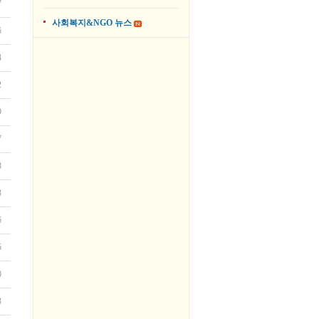
7
사회복지&NGO 뉴스
6
4
2
9
7
8
3
6
5
0
3