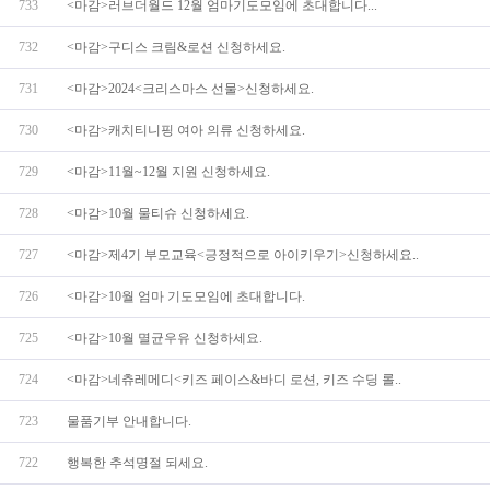
733
<마감>러브더월드 12월 엄마기도모임에 초대합니다...
732
<마감>구디스 크림&로션 신청하세요.
731
<마감>2024<크리스마스 선물>신청하세요.
730
<마감>캐치티니핑 여아 의류 신청하세요.
729
<마감>11월~12월 지원 신청하세요.
728
<마감>10월 물티슈 신청하세요.
727
<마감>제4기 부모교육<긍정적으로 아이키우기>신청하세요..
726
<마감>10월 엄마 기도모임에 초대합니다.
725
<마감>10월 멸균우유 신청하세요.
724
<마감>네츄레메디<키즈 페이스&바디 로션, 키즈 수딩 롤..
723
물품기부 안내합니다.
722
행복한 추석명절 되세요.