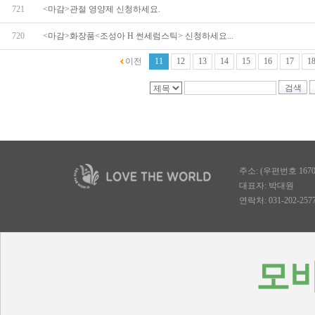
721
<마감>관절 영양제 신청하세요.
720
<마감>화장품<조성아 H 썬세럼스틱> 신청하세요...
이전
11
12
13
14
15
16
17
1
검색
주소: (우편번호 167
대표자: 박대원
연락처: 031-202-2577, 
모바