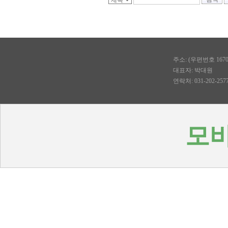
주소: (우편번호 167
대표자: 박대원
연락처: 031-202-2577, 
모바