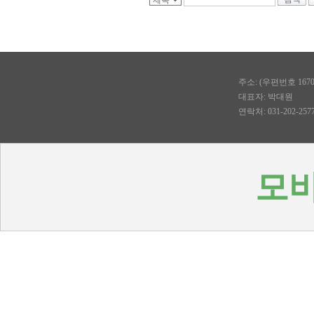
주소: (우편번호 167
대표자: 박대원
연락처: 031-202-2577, 
모바