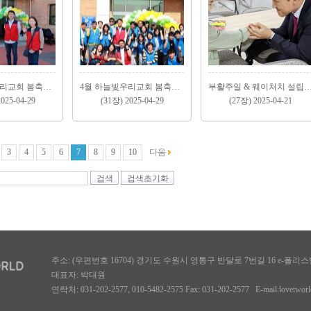
4월 하늘빛우리교회 봄축제 (2)
4월 하늘빛우리교회 봄축제 (1)
부활주일 & 웨이처치 설립 9주년 예배 4월 20일
025-04-29
(31장) 2025-04-29
(27장) 2025-04-21
3
4
5
6
7
8
9
10
다음
검색
검색초기화
주소: (우편번호 16704) 경기도 수원시 영통구 반달로 7번길 16 e-폴리스빌딩
대표자: 박대원
연락처: 031-202-2577, 010-5482-2575 Fax: 031-202-2577 E-mail:lovetwor