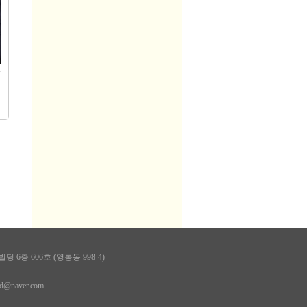
 (2)..
 6층 606호 (영통동 998-4)
ld@naver.com