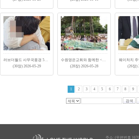
러브더월드 사무국풍경 5월(2)
수원영은교회와 함께한 <안성팜랜드 봄소풍> 5월 23..
웨이처치 주일
(30장) 2026-05-29
(28장) 2026-05-28
(26장) 
1
2
3
4
5
6
7
8
9
검색
주소: (우편번호 167