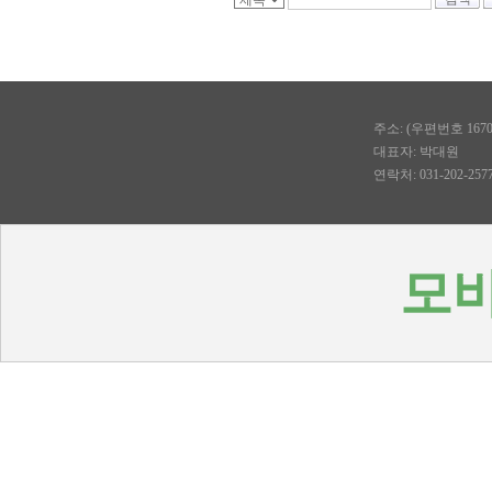
주소: (우편번호 167
대표자: 박대원
연락처: 031-202-2577, 
모바