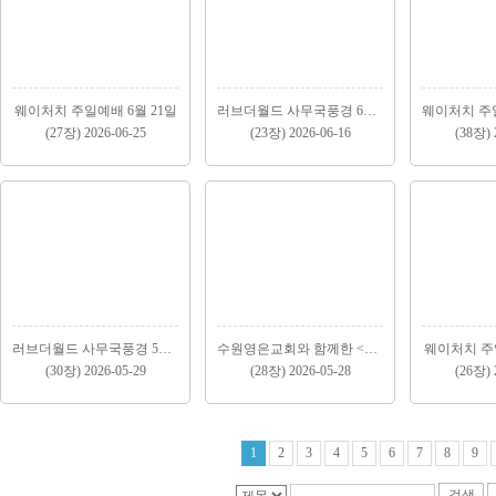
웨이처치 주일예배 6월 21일
러브더월드 사무국풍경 6월(1)
(27장) 2026-06-25
(23장) 2026-06-16
(38장) 
러브더월드 사무국풍경 5월(2)
수원영은교회와 함께한 <안성팜랜드 봄소풍> 5월 23..
웨이처치 주일
(30장) 2026-05-29
(28장) 2026-05-28
(26장) 
1
2
3
4
5
6
7
8
9
검색