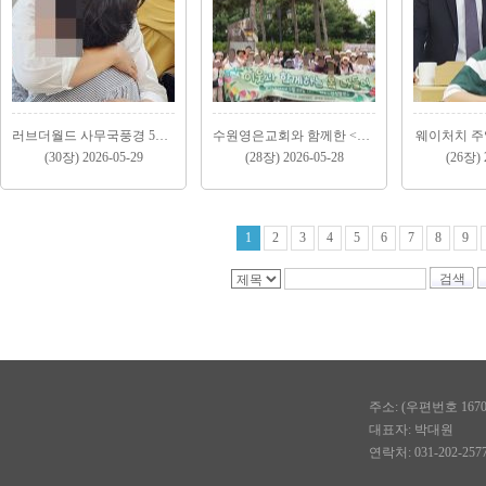
러브더월드 사무국풍경 5월(2)
수원영은교회와 함께한 <안성팜랜드 봄소풍> 5월 23..
웨이처치 주일
(30장) 2026-05-29
(28장) 2026-05-28
(26장) 
1
2
3
4
5
6
7
8
9
검색
주소: (우편번호 167
대표자: 박대원
연락처: 031-202-2577, 