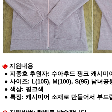
지원내용
●
지종호 후원자
:
수아후드 핑크 캐시미
●
사이즈
: L(105), M(100), S(95)
남녀공
●
색상
:
핑크색
●
특징
:
캐시미어 소재로 만들어서 부드