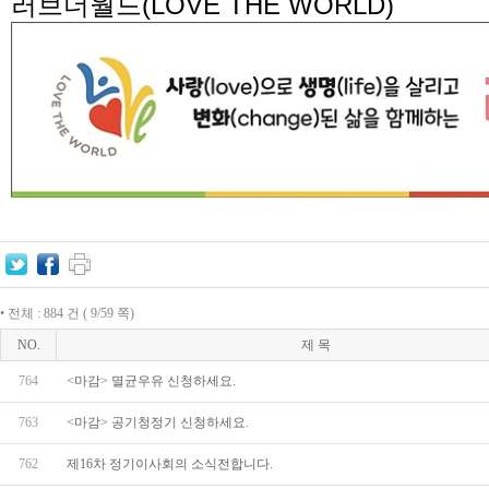
러브더월드
(LOVE THE WORLD)
• 전체 : 884 건 ( 9/59 쪽)
NO.
제 목
764
<마감> 멸균우유 신청하세요.
763
<마감> 공기청정기 신청하세요.
762
제16차 정기이사회의 소식전합니다.