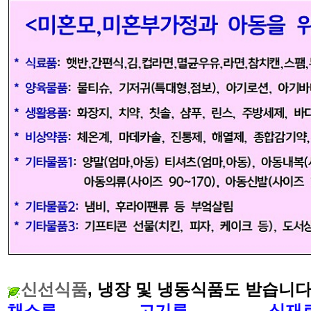
신선식품
,
냉장 및 냉동식품도 받습니
채소류
, 고기류,
식재