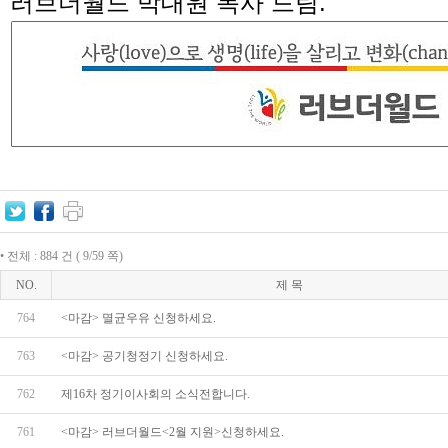
러브더월드 박대원 목사 드림
.
• 전체 : 884 건 ( 9/59 쪽)
NO.
제 목
764
<마감> 멸균우유 신청하세요.
763
<마감> 공기청정기 신청하세요.
762
제16차 정기이사회의 소식전합니다.
761
<마감> 러브더월드<2월 지원>신청하세요.