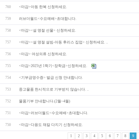
760
<마감>아동 한복 신청하세요.
759
러브더월드<수요예배>초대합니다.
758
<마감><설 명절 선물> 신청하세요.
757
<마감><설 명절 설빔-아동 후리스 집업> 신청하세요. ..
756
<마감> 여성의류 신청하세요.
755
<마감>2025년 1학기<장학금>신청하세요.
754
<기부금영수증> 발급 신청 안내합니다.
753
중고물품 한시적으로 기부받지 않습니다. ..
752
물품기부 안내합니다.(2월~4월)
751
<마감>러브더월드<수요예배>초대합니다.
750
<마감>다용도 채칼 다지기 신청하세요.
1
2
3
4
5
6
7
8
9