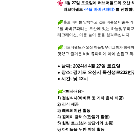
4
월
27
일 토요일에
러브더월드와 오산 
러브더월드
<4
월 바비큐파티
>
를 진행합
홀로 아이를 양육하고 있는 미혼모 미혼부 
4
월 바비큐파티는 오산에 있는 하늘빛우리
레크레이션
,
아동 놀이 등을 섬겨주십니다
.
러브더월드와 오산 하늘빛우리교회가 함께
맛있고 즐거운 바비큐파티에 아이 손잡고 와
●
날짜
: 2024
년
4
월
27
일 토요일
●
장소
:
경기도 오산시 독산성로
232
번
●
시간
:
낮
12
시
<
행사내용
>
1)
점심식사
(
바비큐 및 기타 음식 제공
)
2)
간식 제공
3)
레크레이션 활동
4)
원데이 클래스
(
만들기 활동
)
5)
힐링 토크
(
심리상담가와 소통
)
6)
아이들을 위한 야외 활동