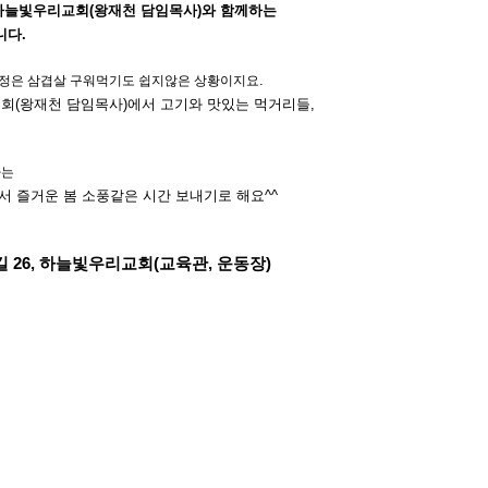
하늘빛우리교회
(
왕재천 담임목사
)
와 함께하는
니다
.
.
가정은 삼겹살 구워먹기도 쉽지않은 상황이지요
교회
(
왕재천 담임목사
)
에서 고기와 맛있는 먹거리들
,
하는
서 즐거운 봄 소풍같은 시간 보내기로 해요
^^
길
26,
하늘빛우리교회
(
교육관
,
운동장
)