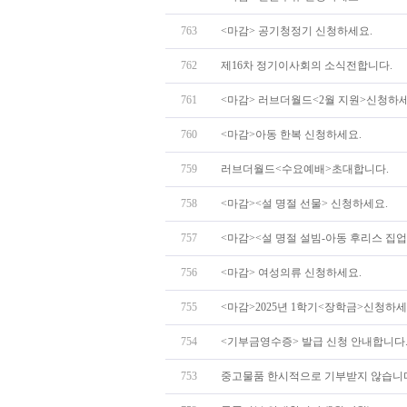
763
<마감> 공기청정기 신청하세요.
762
제16차 정기이사회의 소식전합니다.
761
<마감> 러브더월드<2월 지원>신청하세
760
<마감>아동 한복 신청하세요.
759
러브더월드<수요예배>초대합니다.
758
<마감><설 명절 선물> 신청하세요.
757
<마감><설 명절 설빔-아동 후리스 집업>
756
<마감> 여성의류 신청하세요.
755
<마감>2025년 1학기<장학금>신청하세
754
<기부금영수증> 발급 신청 안내합니다
753
중고물품 한시적으로 기부받지 않습니다.