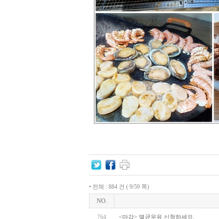
• 전체 : 884 건 ( 9/59 쪽)
NO.
764
<마감> 멸균우유 신청하세요.