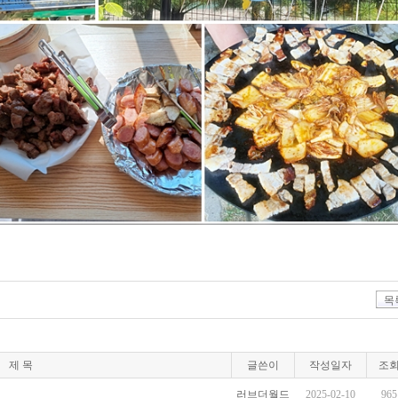
목
제 목
글쓴이
작성일자
조
러브더월드
2025-02-10
965