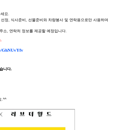
하세요
.
 선정
,
식사준비
,
선물준비와
차량봉사 및 연락용으로만 사용하며
주소
,
연락처 정보를 제공할 예정입니다
.
다
.
me/GhNUvYfv
있습니다
.
요
.^^