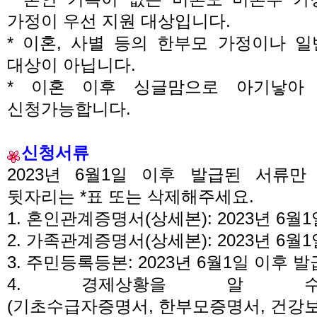
가정이 우선 지원 대상입니다
.
*
이혼
,
사별 등의 한부모 가정이나 일
대상이 아닙니다
.
* 이혼 이후 싱글맘으로 아기낳아
신청가능합니다.
신청서류
2023
년 6
월
1
일 이후 발급된 서류만
뒷자리는
*
표 또는 삭제해주세요
.
1.
혼인관계증명서
(
상세본
): 2023
년 6
월
1
2.
가족관계증명서
(
상세본
): 2023
년 6
월
1
3.
주민등록등본
: 2023
년 6
월
1
일 이후 발
4.
경제상황을 알 
(
기초수급자증명서
,
한부모증명서
,
건강