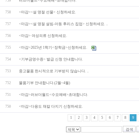
759
러브더월드<수요예배>초대합니다.
758
<마감><설 명절 선물> 신청하세요.
757
<마감><설 명절 설빔-아동 후리스 집업> 신청하세요. ..
756
<마감> 여성의류 신청하세요.
755
<마감>2025년 1학기<장학금>신청하세요.
754
<기부금영수증> 발급 신청 안내합니다.
753
중고물품 한시적으로 기부받지 않습니다. ..
752
물품기부 안내합니다.(2월~4월)
751
<마감>러브더월드<수요예배>초대합니다.
750
<마감>다용도 채칼 다지기 신청하세요.
1
2
3
4
5
6
7
8
9
검색