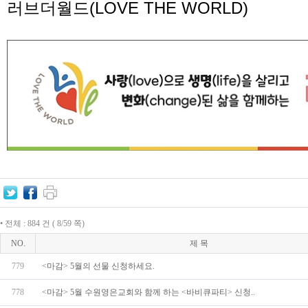
러브더월드
(LOVE THE WORLD)
• 전체 : 884 건 ( 8/59 쪽)
NO.
제 목
779
<마감> 5월의 선물 신청하세요.
778
<마감> 5월 수원영은교회와 함께 하는 <바비큐파티> 신청..