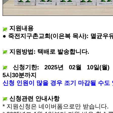
지원내용
●
죽전지구촌교회
(
이은복 목사
):
멸균우
지원방법
:
택배로 발송합니다
.
신청기한
: 2025
년
02
월
10
일
(
월
)
5
시
30
분까지
신청 인원이 많을 경우 조기 마감될 수도
신청관련 안내사항
*
지원신청은 네이버폼으로만 받습니다
.