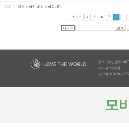
765
38호 소식지 발송 소식입니다.
1
2
3
4
5
6
7
8
9
검색
주소: (우편번호 167
대표자: 박대원
연락처: 031-202-2577, 
모바