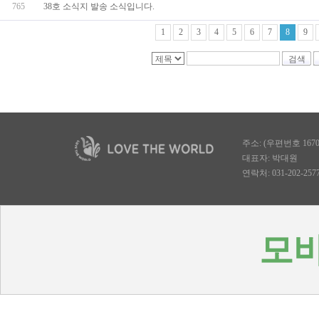
765
38호 소식지 발송 소식입니다.
1
2
3
4
5
6
7
8
9
검색
주소: (우편번호 167
대표자: 박대원
연락처: 031-202-2577, 
모바