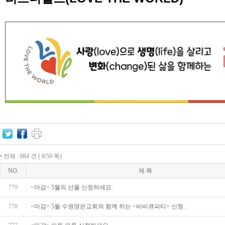
• 전체 : 884 건 ( 8/59 쪽)
NO.
제 목
779
<마감> 5월의 선물 신청하세요.
778
<마감> 5월 수원영은교회와 함께 하는 <바비큐파티> 신청..