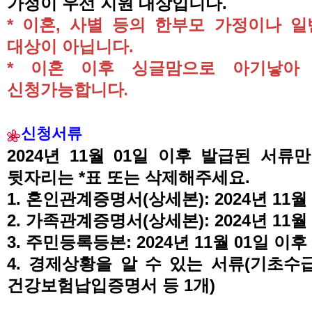
가정이 우선 지원 대상입니다
.
*
이혼
,
사별 등의 한부모 가정이나 일
대상이 아닙니다
.
*
이혼 이후 싱글맘으로 아기낳아
신청가능합니다
.
신청서류
2024
년
11
월
01
일 이후 발급된 서류만
뒷자리는
*
표 또는 삭제해주세요
.
1.
혼인관계증명서
(
상세본
): 2024
년
11
월
2.
가족관계증명서
(
상세본
): 2024
년
11
월
3.
주민등록등본
: 2024
년
11
월
01
일 이후
4.
경제상황을 알 수 있는 서류
(
기초수
건강보험납입증명서 등
1
개
)