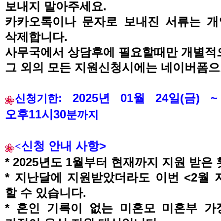
보내지 말아주세요
.
카카오톡이나 문자로 보내진 서류는 개
삭제합니다
.
사무국에서 상담후에 필요할때만 개별적
그 외의 모든 지원신청시에는 네이버폼
: 2025
년
01
월
24
일
(
금
) ~
신청기한
오후
11
시
30
분까지
신청 안내 사항
>
<
* 2025
년도
1
월부터 현재까지 지원 받은
*
지난달에 지원받았더라도 이번
<2
월 
할 수 있습니다
.
*
혼인 기록이 없는 미혼모 미혼부 가