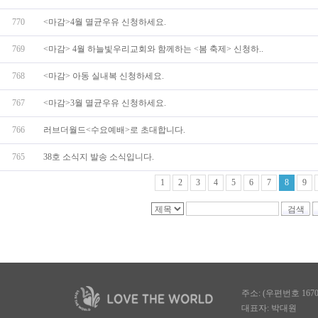
770
<마감>4월 멸균우유 신청하세요.
769
<마감> 4월 하늘빛우리교회와 함께하는 <봄 축제> 신청하..
768
<마감> 아동 실내복 신청하세요.
767
<마감>3월 멸균우유 신청하세요.
766
러브더월드<수요예배>로 초대합니다.
765
38호 소식지 발송 소식입니다.
1
2
3
4
5
6
7
8
9
검색
주소: (우편번호 167
대표자: 박대원