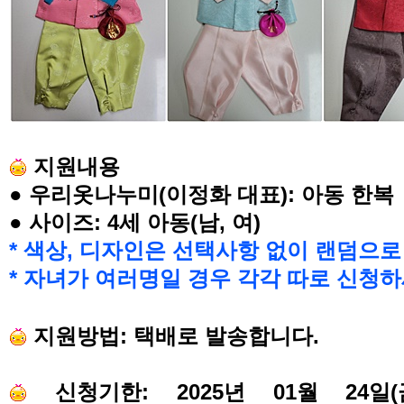
지원내용
●
우리옷나누미
(
이정화 대표
):
아동 한복
●
사이즈
: 4
세 아동
(
남
,
여
)
*
색상
,
디자인은 선택사항 없이 랜덤으로
*
자녀가 여러명일 경우 각각 따로 신청
지원방법
:
택배로 발송합니다
.
신청기한
: 2025
년
01
월
24
일
(