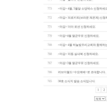
773
<마감> 4월, 5월달 소당박스 신청하세요
772
<마감> 의료키트(브라운 체온계) 신청하세
771
<마감> 더마 로션 신청하세요.
770
<마감>4월 멸균우유 신청하세요.
769
<마감> 4월 하늘빛우리교회와 함께하는 
768
<마감> 아동 실내복 신청하세요.
767
<마감>3월 멸균우유 신청하세요.
766
러브더월드<수요예배>로 초대합니다.
765
38호 소식지 발송 소식입니다.
1
2