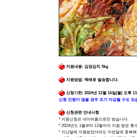
지원내용:
김장김치
5kg
지원방법
:
택배로 발송합니다
.
신청기한
: 2024
년
12
월
16
일
(
월
)
오후
11
신청 인원이 많을 경우 조기 마감될 수도 있
신청관련 안내사항
*
지원신청은 네이버폼으로만 받습니다
.
* 2024
년도
1
월부터
12
월까지 지원 받은 횟
*
지난달에 지원받았더라도 이번달에 중복해서