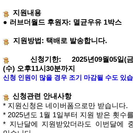
지원내용
●
러브더월드 후원자
:
멸균우유
1
박스
지원방법
:
택배로 발송합니다
.
신청기한
: 2025
년
09
월
05
일
(
(수
)
오후
11
시
30
분까지
신청 인원이 많을 경우 조기 마감될 수도 있
신청관련 안내사항
*
지원신청은 네이버폼으로만 받습니다
.
* 2025
년도
1
월
1
일부터 지원 받은 횟수
*
지난달에 지원받았더라도 이번달에 중