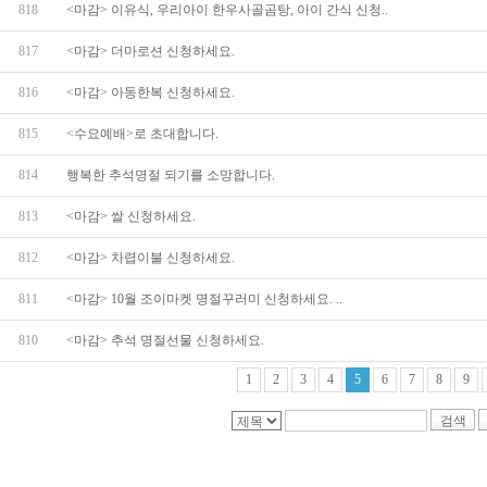
818
<마감> 이유식, 우리아이 한우사골곰탕, 아이 간식 신청..
817
<마감> 더마로션 신청하세요.
816
<마감> 아동한복 신청하세요.
815
<수요예배>로 초대합니다.
814
행복한 추석명절 되기를 소망합니다.
813
<마감> 쌀 신청하세요.
812
<마감> 차렵이불 신청하세요.
811
<마감> 10월 조이마켓 명절꾸러미 신청하세요. ..
810
<마감> 추석 명절선물 신청하세요.
1
2
3
4
5
6
7
8
9
검색