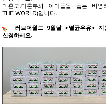
미혼모
,
미혼부와 아이들을 돕는 비영
THE WORLD)
입니다
.
러브더월드
9
월달
<
멸균우유
>
지
신청하세요
.