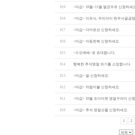
819
<마감> 10월~11월 멸균우유 신청하세요
818
<마감> 이유식, 우리아이 한우사골곰탕,
817
<마감> 더마로션 신청하세요.
816
<마감> 아동한복 신청하세요.
815
<수요예배>로 초대합니다.
814
행복한 추석명절 되기를 소망합니다.
813
<마감> 쌀 신청하세요.
812
<마감> 차렵이불 신청하세요.
811
<마감> 10월 조이마켓 명절꾸러미 신청하
810
<마감> 추석 명절선물 신청하세요.
1
2