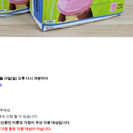
월
24
일
(
일
)
오후
11
시
30
분까지
다
.
해주세요
.
속 신청 할 수 있습니다
.
임신중인 미혼모 가정이 우선 지원 대상입니다
.
가정 등은 지원 대상이 아닙니다
.