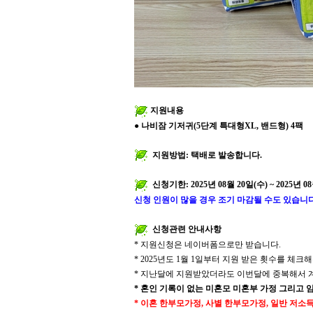
지원내용
●
나비잠 기저귀
(5
단계 특대형
XL,
밴드형
) 4
팩
지원방법
:
택배로 발송합니다
.
신청기한
: 2025
년
08
월
20
일
(
수
) ~ 2025
년
08
신청 인원이 많을 경우 조기 마감될 수도 있습니
신청관련 안내사항
*
지원신청은 네이버폼으로만 받습니다
.
* 2025
년도
1
월
1
일부터 지원 받은 횟수를 체크
*
지난달에 지원받았더라도 이번달에 중복해서 계
*
혼인 기록이 없는 미혼모 미혼부 가정 그리고 
*
이혼 한부모가정
,
사별 한부모가정
,
일반 저소득