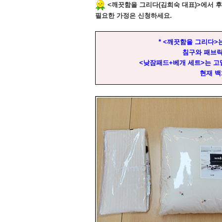
<
깨끗함을 그리다
(
김희숙 대표
)>
에서 
필요한 가정은 신청하세요
.
* <
깨끗함을 그리다
>
침구와 패브릭
<
낮잠패드
+
베개 세트
>
는 
현재 