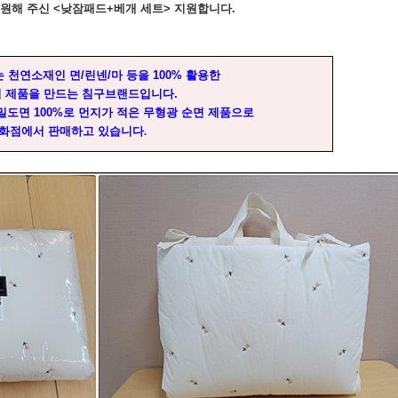
후원해 주신
<
낮잠패드
+
베개 세트
>
지원합니다
.
는 천연소재인 면
/
린넨
/
마 등을
100%
활용한
 제품을 만드는 침구브랜드입니다
.
고밀도면
100%
로 먼지가 적은 무형광 순면 제품으로
백화점에서 판매하고 있습니다
.