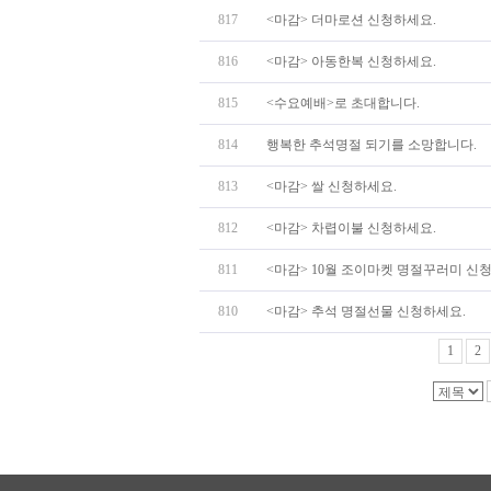
817
<마감> 더마로션 신청하세요.
816
<마감> 아동한복 신청하세요.
815
<수요예배>로 초대합니다.
814
행복한 추석명절 되기를 소망합니다.
813
<마감> 쌀 신청하세요.
812
<마감> 차렵이불 신청하세요.
811
<마감> 10월 조이마켓 명절꾸러미 신청하
810
<마감> 추석 명절선물 신청하세요.
1
2