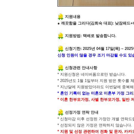
지원내용
●
깨끗함을 그리다
(
김희숙 대표
):
낮잠패드
+
지원방법
:
택배로 발송합니다
.
신청기한
: 2025
년
04
월
17
일
(
목
) ~ 2025
신청 인원이 많을 경우 조기 마감될 수도 있
신청관련 안내사항
*
지원신청은 네이버폼으로만 받습니다
.
* 2025
년도
1
월
1
일부터 지원 받은 횟수를 
*
지난달에 지원받았더라도 이번달에 중복해서
*
혼인 기록이 없는 미혼모 미혼부 가정 그
*
이혼 한부모가정
,
사별 한부모가정
,
일반 
선정가정 연락 안내
*
신청마감 이후 선정된 가정만 개별 연락드
*
선정되지 않은 가정은 연락하지 않습니다
.
*
지원 및 선정 관련하여 전화 및 문자
,
카카오