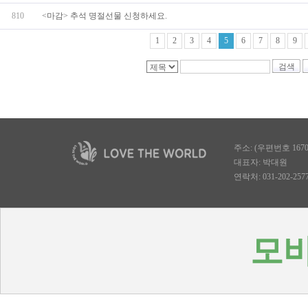
810
<마감> 추석 명절선물 신청하세요.
1
2
3
4
5
6
7
8
9
검색
주소: (우편번호 167
대표자: 박대원
연락처: 031-202-2577, 
모바