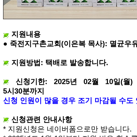
지원내용
●
죽전지구촌교회
(
이은복 목사
):
멸균우
지원방법
:
택배로 발송합니다
.
신청기한
: 2025
년
02
월
10
일
(
월
)
5
시
30
분까지
신청 인원이 많을 경우 조기 마감될 수도
신청관련 안내사항
*
지원신청은 네이버폼으로만 받습니다
.