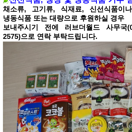
채소류
, 고기류,
식재료
,
신선식품이나
냉동식품 또는 대량으로 후원하실 경우
보내주시기 전에
러브더월드 사무국
(
2575)
으로 연락 부탁드립니다
.