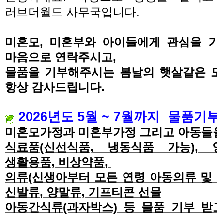
러브더월드 사무국입니다.
미혼모, 미혼부와 아이들에게 관심을 
마음으로 연락주시고
,
물품을 기부해주시는
봄날의
햇살같은 
항상 감사드립니다.
2026년도 5
월 ~ 7
월까지
물품기부
미혼모가정과 미혼부가정 그리고 아동들
식료품(신선식품, 냉동식품 가능), 
생활용품
,
비상약품
,
의
류(신생아부터 모든 연령 아동의류 및
신발류
,
양말류
,
기프티콘 선물
아동간식류(과자박스) 등 물품 기부 받